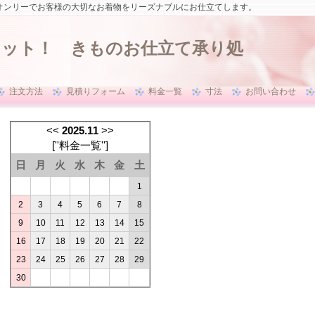
オンリーでお客様の大切なお着物をリーズナブルにお仕立てします。
ネット！ きものお仕立て承り処
注文方法
見積りフォーム
料金一覧
寸法
お問い合わせ
<<
2025.11
>>
[
''料金一覧''
]
日
月
火
水
木
金
土
1
2
3
4
5
6
7
8
9
10
11
12
13
14
15
16
17
18
19
20
21
22
23
24
25
26
27
28
29
30