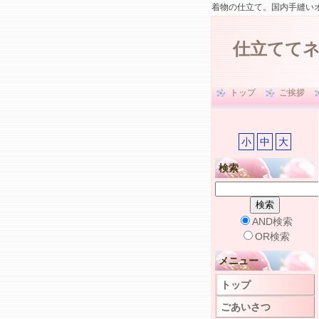
着物の仕立て。国内手縫い
仕立てて
トップ
ご挨拶
小
中
大
検索
AND検索
OR検索
メニュー
トップ
ごあいさつ