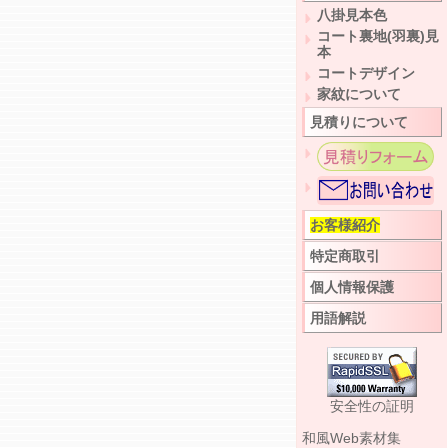
八掛見本色
コート裏地(羽裏)見
本
コートデザイン
家紋について
見積りについて
お客様紹介
特定商取引
個人情報保護
用語解説
安全性の証明
和風Web素材集