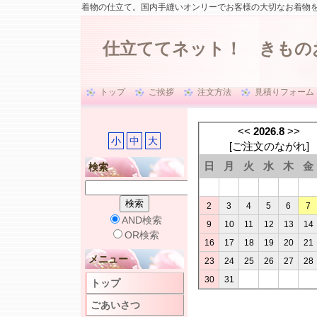
着物の仕立て。国内手縫いオンリーでお客様の大切なお着物
仕立ててネット！ きもの
トップ
ご挨拶
注文方法
見積りフォーム
<<
2026.8
>>
小
中
大
[
ご注文のながれ
]
日
月
火
水
木
金
検索
2
3
4
5
6
7
AND検索
9
10
11
12
13
14
OR検索
16
17
18
19
20
21
メニュー
23
24
25
26
27
28
30
31
トップ
ごあいさつ