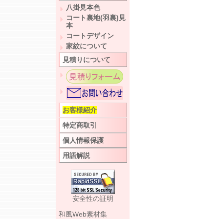
八掛見本色
コート裏地(羽裏)見
本
コートデザイン
家紋について
見積りについて
お客様紹介
特定商取引
個人情報保護
用語解説
安全性の証明
和風Web素材集