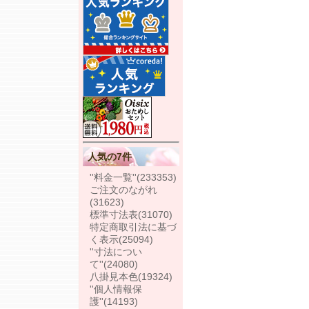
人気の7件
''料金一覧''
(233353)
ご注文のながれ
(31623)
標準寸法表
(31070)
特定商取引法に基づ
く表示
(25094)
''寸法につい
て''
(24080)
八掛見本色
(19324)
''個人情報保
護''
(14193)