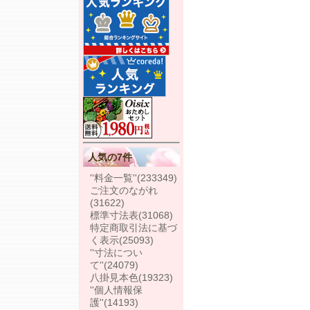
人気の7件
''料金一覧''
(233349)
ご注文のながれ
(31622)
標準寸法表
(31068)
特定商取引法に基づ
く表示
(25093)
''寸法につい
て''
(24079)
八掛見本色
(19323)
''個人情報保
護''
(14193)