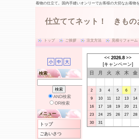
着物の仕立て。国内手縫いオンリーでお客様の大切なお着物
仕立ててネット！ きもの
トップ
ご挨拶
注文方法
見積りフォーム
<<
2026.8
>>
小
中
大
[
キャンペーン
]
日
月
火
水
木
金
検索
2
3
4
5
6
7
AND検索
9
10
11
12
13
14
OR検索
16
17
18
19
20
21
メニュー
23
24
25
26
27
28
30
31
トップ
ごあいさつ