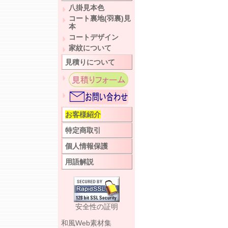
八掛見本色
コート裏地(羽裏)見
本
コートデザイン
家紋について
見積りについて
お客様紹介
特定商取引
個人情報保護
用語解説
安全性の証明
和風Web素材集