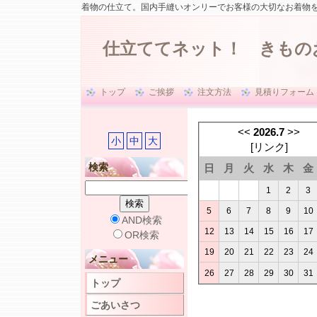
着物の仕立て。国内手縫いオンリーでお客様の大切なお着物
仕立ててネット！ きもの
トップ
ご挨拶
注文方法
見積りフォーム
<<
2026.7
>>
小
中
大
[
リンク
]
検索
日
月
火
水
木
金
1
2
3
5
6
7
8
9
10
AND検索
12
13
14
15
16
17
OR検索
19
20
21
22
23
24
メニュー
26
27
28
29
30
31
トップ
ごあいさつ