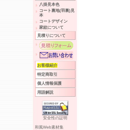
八掛見本色
コート裏地(羽裏)見
本
コートデザイン
家紋について
見積りについて
お客様紹介
特定商取引
個人情報保護
用語解説
安全性の証明
和風Web素材集