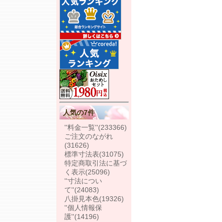
人気の7件
''料金一覧''
(233366)
ご注文のながれ
(31626)
標準寸法表
(31075)
特定商取引法に基づ
く表示
(25096)
''寸法につい
て''
(24083)
八掛見本色
(19326)
''個人情報保
護''
(14196)