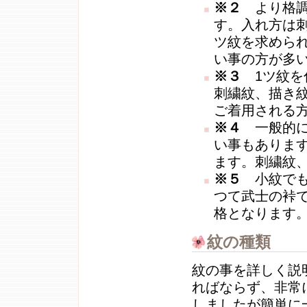
※２
より格調
す。入れ方は
ツ紋を求めら
い事の方が多
※３
1ツ紋を
刺繍紋、描き
ご着用される
※４
一般的に
い事もありま
ます。刺繍紋
※５
小紋でも
つて武士の裃
格となります
紋の種類
紋の事を詳しく説
ればならず、非常
しましたが簡単に