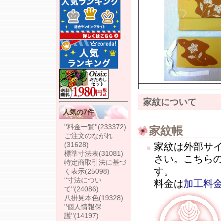
家紋について
人気の7件
''料金一覧''
(233372)
家紋帳
ご注文のながれ
(31628)
家紋は外部サ
標準寸法表
(31081)
さい。こちら
特定商取引法に基づ
す。
く表示
(25098)
''寸法につい
料金は
加工料
て''
(24086)
八掛見本色
(19328)
''個人情報保
護''
(14197)