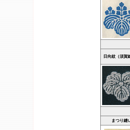
日向紋（須賀
まつり縫