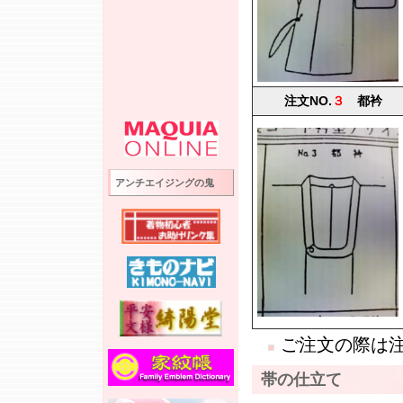
注文NO.
３
都衿
アンチエイジングの鬼
ご注文の際は注
帯の仕立て