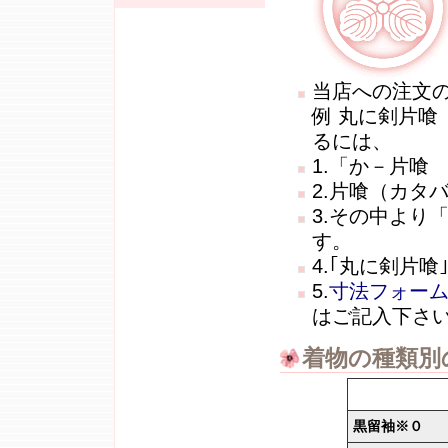
当店への注文
例 丸に剣片喰
るには、
1.「か－片喰
2.片喰（カタ
3.その中より
す。
4.｢丸に剣片喰
5.
寸法フォー
はご記入下さ
着物の種類別
黒留袖※０