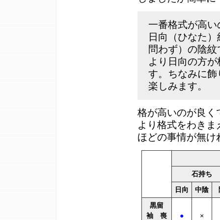
一番格式が高い
日向（ひなた）
問わず）の陰紋
より日向の方が
す。ちなみに飾
楽しみます。
格が高いのが良く
より格式をわきま
ほどの事情が無け
石持ち
日向
中陰
黒留
袖 喪
●
×