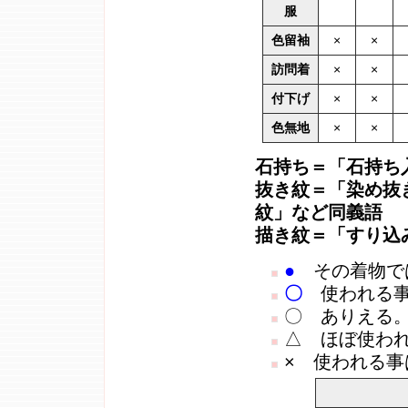
服
色留袖
×
×
訪問着
×
×
付下げ
×
×
色無地
×
×
石持ち＝「石持ち
抜き紋＝「染め抜
紋」など同義語
描き紋＝「すり込
●
その着物で
〇
使われる事
〇 ありえる
△ ほぼ使わ
× 使われる事