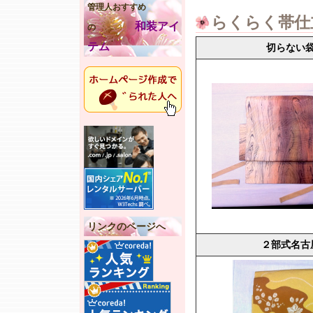
管理人おすすめ
らくらく帯仕
和装アイ
の
テム
切らない
リンクのページへ
２部式名古