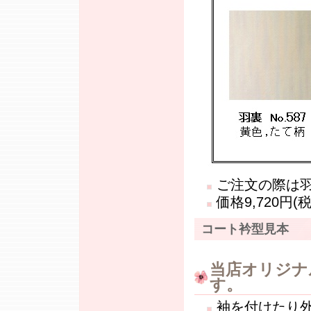
ご注文の際は羽
価格9,720円(
コート衿型見本
当店オリジナ
す。
袖を付けたり