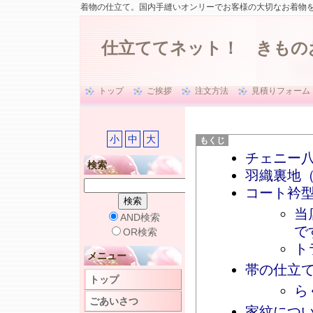
着物の仕立て。国内手縫いオンリーでお客様の大切なお着物
仕立ててネット！ きもの
トップ
ご挨拶
注文方法
見積りフォーム
小
中
大
チェニー
検索
羽織裏地
コート衿
当
AND検索
で
OR検索
ト
メニュー
帯の仕立
トップ
ら
ごあいさつ
家紋につ