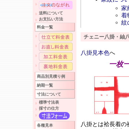
家
送料について
着
お支払い方法
紋
料金一覧
チェニー八掛・紬
八掛見本色
へ
一枚
商品別見積り例
納期一覧
寸法について
標準寸法表
採寸の仕方
八掛とは袷長着の
各種見本