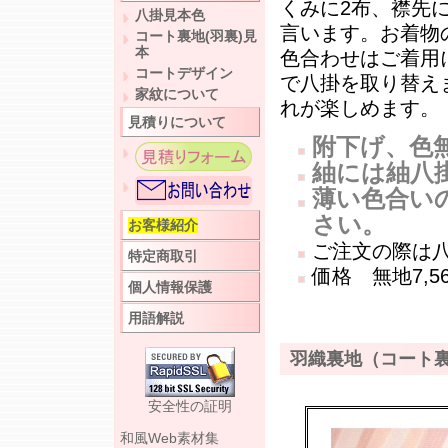
くみに2布、襟先
八掛見本色
言います。お着物
コート裏地(羽裏)見
本
色合わせはご着用
コートデザイン
で八掛を取り替え
家紋について
れが楽しめます。
見積りについて
附下げ、色
紬には紬八
薄い色合い
さい。
お客様紹介
ご注文の際は八
特定商取引
価格 無地7,5
個人情報保護
用語解説
羽織裏地（コート
安全性の証明
和風Web素材集